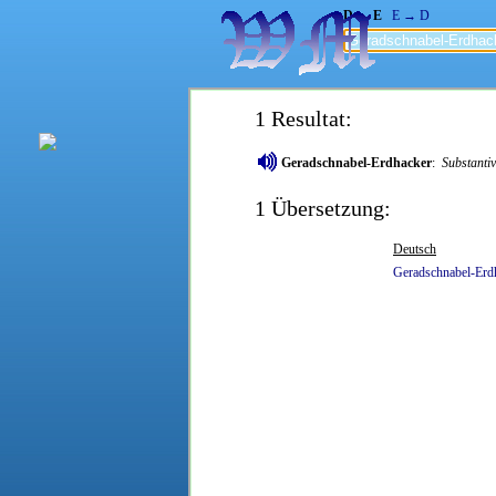
D → E
E → D
1 Resultat:
Geradschnabel-Erdhacker
:
Substantiv
1 Übersetzung:
Deutsch
Geradschnabel-Erd