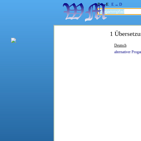
D → E
E → D
1 Übersetzu
Deutsch
alternativer
Proga