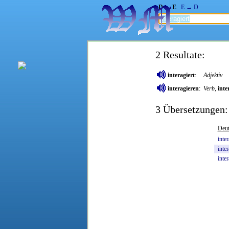
D → E
E → D
2 Resultate:
interagiert
:
Adjektiv
interagieren
:
Verb
,
inte
3 Übersetzungen:
Deut
inte
inte
inter