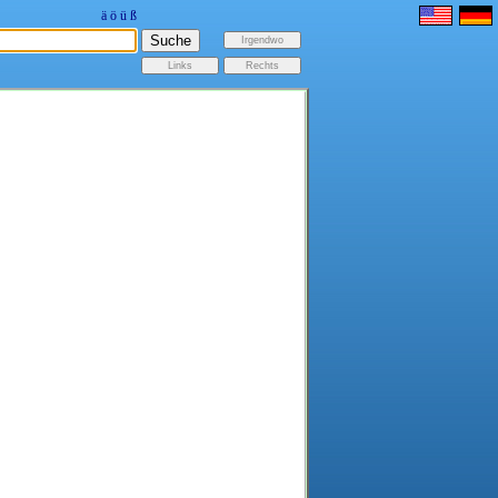
ä
ö
ü
ß