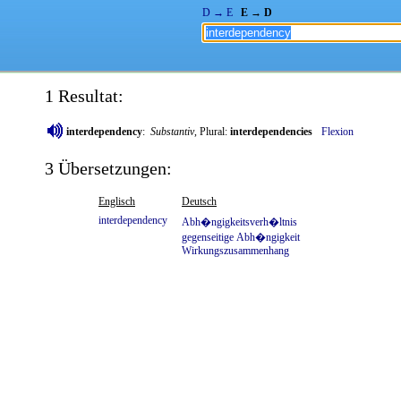
D → E
E → D
1 Resultat:
interdependency
:
Substantiv
, Plural:
interdependencies
Flexion
3 Übersetzungen:
Englisch
Deutsch
interdependency
Abh�ngigkeitsverh�ltnis
gegenseitige
Abh�ngigkeit
Wirkungszusammenhang