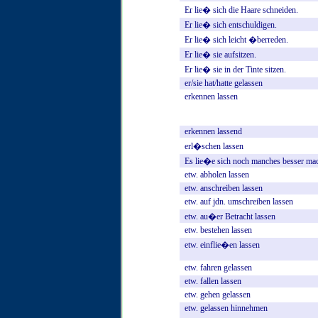
Er
lie�
sich
die
Haare
schneiden.
Er
lie�
sich
entschuldigen.
Er
lie�
sich
leicht
�berreden.
Er
lie�
sie
aufsitzen.
Er
lie�
sie
in
der
Tinte
sitzen.
er/sie
hat/hatte
gelassen
erkennen
lassen
erkennen
lassend
erl�schen
lassen
Es
lie�e
sich
noch
manches
besser
mac
etw.
abholen
lassen
etw.
anschreiben
lassen
etw.
auf
jdn.
umschreiben
lassen
etw.
au�er
Betracht
lassen
etw.
bestehen
lassen
etw.
einflie�en
lassen
etw.
fahren
gelassen
etw.
fallen
lassen
etw.
gehen
gelassen
etw.
gelassen
hinnehmen