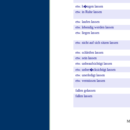
etw.
h�ngen
lassen
etw.
in
Ruhe
lassen
etw.
laufen
lassen
etw.
lebendig
werden
lassen
etw.
liegen
lassen
etw.
nicht
auf
sich
sitzen
lassen
etw.
schleifen
lassen
etw.
sein
lassen
etw.
unbeaufsichtigt
lassen
etw.
unber�cksichtigt
lassen
etw.
unerledigt
lassen
etw.
vermissen
lassen
fallen
gelassen
fallen
lassen
Mo