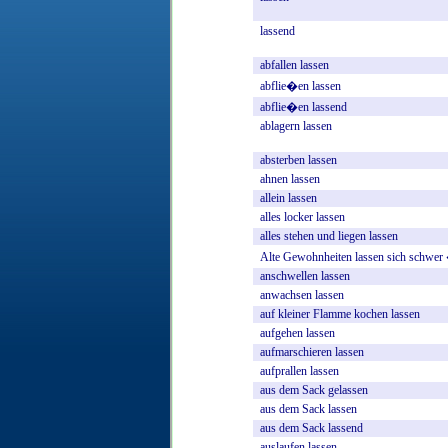
lassend
abfallen
lassen
abflie�en
lassen
abflie�en
lassend
ablagern
lassen
absterben
lassen
ahnen
lassen
allein
lassen
alles
locker
lassen
alles
stehen
und
liegen
lassen
Alte
Gewohnheiten
lassen
sich
schwer
anschwellen
lassen
anwachsen
lassen
auf
kleiner
Flamme
kochen
lassen
aufgehen
lassen
aufmarschieren
lassen
aufprallen
lassen
aus
dem
Sack
gelassen
aus
dem
Sack
lassen
aus
dem
Sack
lassend
auslaufen
lassen