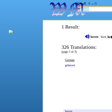
G → E
E → G
1 Result:
lassen
:
Verb
,
lie
326 Translations:
(page 1 of 3)
German
gelassen
lassen