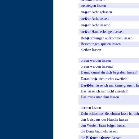
aussteigen
lassen
au�er
Acht
gelassen
au�er
Acht
lassen
au�er
Acht
lassend
au�er
Haus
erledigen
lassen
Bef�rchtungen
aufkommen
lassen
Beziehungen
spielen
lassen
bleiben
lassen
braun
werden
lassen
braun
werden
lassend
Damit
kannst
du
dich
begraben
lassen!
Daran
lie�
sich
nichts
zweifeln.
Dar�ber
lasse
ich
mir
keine
grauen
Ha
Das
lasse
ich
mir
nicht
einreden!
Das
muss
man
ihm
lassen.
decken
lassen
Dein
schlechtes
Benehmen
lasse
ich
mi
den
Geist
aus
der
Flasche
lassen
den
Worten
Taten
folgen
lassen
die
Beine
baumeln
lassen
die
Bl�tter
h�ngen
lassen