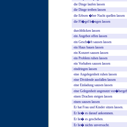
die
Dinge
laufen
lassen
die
Dinge
treiben
lassen
die
Erbsen
�ber
Nacht
quellen
lassen
die
Fl�gel
h�ngen
lassen
durchblicken
lassen
ein
Angebot
offen
lassen
ein
Gesch�ft
sausen
lassen
ein
Haus
bauen
lassen
ein
Konzert
sausen
lassen
ein
Problem
ruhen
lassen
ein
Vorhaben
sausen
lassen
eindringen
lassen
eine
Angelegenheit
ruhen
lassen
eine
Dividende
ausfallen
lassen
eine
Einladung
sausen
lassen
eine
Gelegenheit
ungenutzt
vor�berge
einen
Drachen
steigen
lassen
einen
sausen
lassen
Er
hat
Frau
und
Kinder
sitzen
lassen.
Er
lie�
es
darauf
ankommen.
Er
lie�
es
geschehen.
Er
lie�
nichts
unversucht.