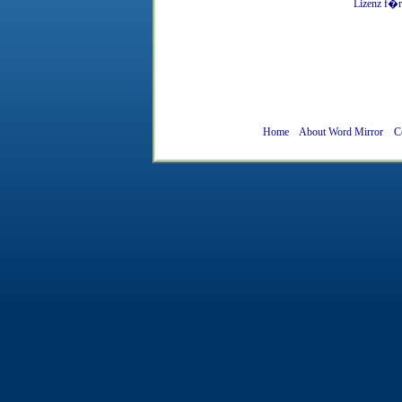
Lizenz
f�r
Home
About Word Mirror
C