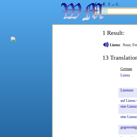
G → E
E → G
1 Result:
Lizenz
:
Noun
, Fe
13 Translatio
German
Lizenz
Lizenzen
auf
Lizenz
eine
Lizenz
eine
Lizenz
gegenseitig