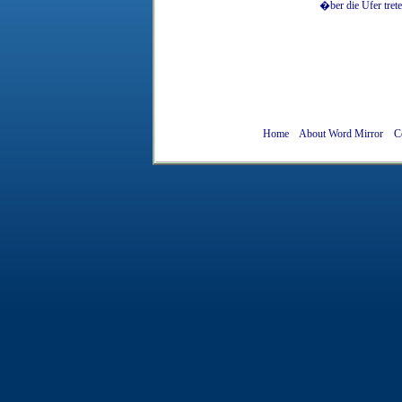
�ber
die
Ufer
tret
Home
About Word Mirror
C