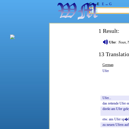
G → E
E → G
1 Result:
Ufer
:
Noun
, 
13 Translatio
German
Ufer
Ufer...
das
rettende
Ufer
e
direkt
am
Ufer
gel
etw.
ans
Ufer
sp�l
zu
neuen
Ufern
auf