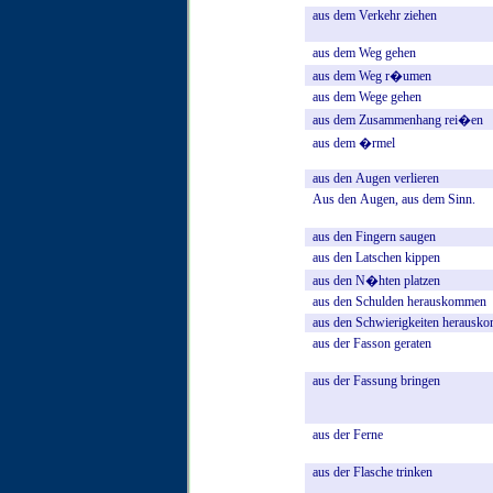
aus
dem
Verkehr
ziehen
aus
dem
Weg
gehen
aus
dem
Weg
r�umen
aus
dem
Wege
gehen
aus
dem
Zusammenhang
rei�en
aus
dem
�rmel
aus
den
Augen
verlieren
Aus
den
Augen,
aus
dem
Sinn.
aus
den
Fingern
saugen
aus
den
Latschen
kippen
aus
den
N�hten
platzen
aus
den
Schulden
herauskommen
aus
den
Schwierigkeiten
herausk
aus
der
Fasson
geraten
aus
der
Fassung
bringen
aus
der
Ferne
aus
der
Flasche
trinken