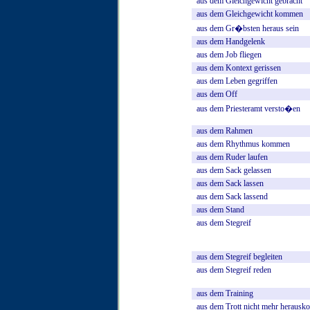
aus
dem
Gleichgewicht
gebracht
aus
dem
Gleichgewicht
kommen
aus
dem
Gr�bsten
heraus
sein
aus
dem
Handgelenk
aus
dem
Job
fliegen
aus
dem
Kontext
gerissen
aus
dem
Leben
gegriffen
aus
dem
Off
aus
dem
Priesteramt
versto�en
aus
dem
Rahmen
aus
dem
Rhythmus
kommen
aus
dem
Ruder
laufen
aus
dem
Sack
gelassen
aus
dem
Sack
lassen
aus
dem
Sack
lassend
aus
dem
Stand
aus
dem
Stegreif
aus
dem
Stegreif
begleiten
aus
dem
Stegreif
reden
aus
dem
Training
aus
dem
Trott
nicht
mehr
herausk