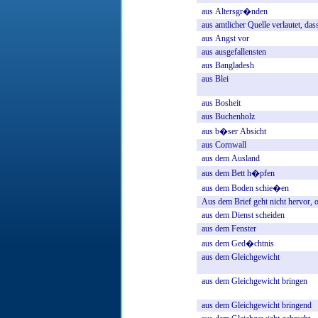
aus
Altersgr�nden
aus
amtlicher
Quelle
verlautet,
das
aus
Angst
vor
aus
ausgefallensten
aus
Bangladesh
aus
Blei
aus
Bosheit
aus
Buchenholz
aus
b�ser
Absicht
aus
Cornwall
aus
dem
Ausland
aus
dem
Bett
h�pfen
aus
dem
Boden
schie�en
Aus
dem
Brief
geht
nicht
hervor,
aus
dem
Dienst
scheiden
aus
dem
Fenster
aus
dem
Ged�chtnis
aus
dem
Gleichgewicht
aus
dem
Gleichgewicht
bringen
aus
dem
Gleichgewicht
bringend