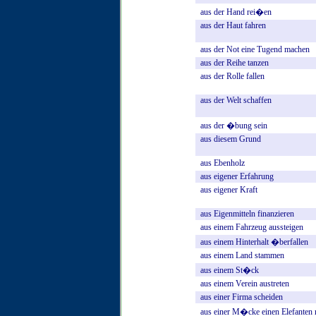
aus
der
Hand
rei�en
aus
der
Haut
fahren
aus
der
Not
eine
Tugend
machen
aus
der
Reihe
tanzen
aus
der
Rolle
fallen
aus
der
Welt
schaffen
aus
der
�bung
sein
aus
diesem
Grund
aus
Ebenholz
aus
eigener
Erfahrung
aus
eigener
Kraft
aus
Eigenmitteln
finanzieren
aus
einem
Fahrzeug
aussteigen
aus
einem
Hinterhalt
�berfallen
aus
einem
Land
stammen
aus
einem
St�ck
aus
einem
Verein
austreten
aus
einer
Firma
scheiden
aus
einer
M�cke
einen
Elefanten