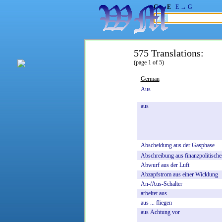
G → E
E → G
575 Translations:
(page 1 of 5)
German
Aus
aus
Abscheidung
aus
der
Gasphase
Abschreibung
aus
finanzpolitische
Abwurf
aus
der
Luft
Abzapfstrom
aus
einer
Wicklung
An-/Aus-Schalter
arbeitet
aus
aus
...
fliegen
aus
Achtung
vor