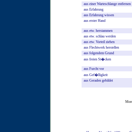
aus
einer
Warteschlange
entfernen
aus
Erfahrung
aus
Erfahrung
wissen
aus
erster
Hand
aus
etw.
herstammen
aus
etw.
schlau
werden
aus
etw.
Vorteil
ziehen
aus
Flechtwerk
herstellen
aus
folgendem
Grund
aus
freien
St�cken
aus
Furcht
vor
aus
Gef�lligkeit
aus
Geraden
gebildet
More