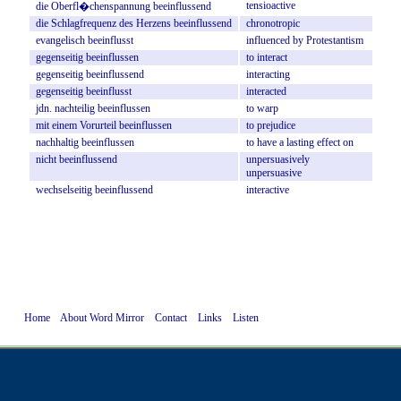
tensioactive
die
Oberfl�chenspannung
beeinflussend
die
Schlagfrequenz
des
Herzens
beeinflussend
chronotropic
evangelisch
beeinflusst
influenced
by
Protestantism
gegenseitig
beeinflussen
to
interact
gegenseitig
beeinflussend
interacting
gegenseitig
beeinflusst
interacted
jdn.
nachteilig
beeinflussen
to
warp
mit
einem
Vorurteil
beeinflussen
to
prejudice
nachhaltig
beeinflussen
to
have
a
lasting
effect
on
nicht
beeinflussend
unpersuasively
unpersuasive
wechselseitig
beeinflussend
interactive
Home
About Word Mirror
Contact
Links
Listen