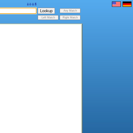
ä
ö
ü
ß