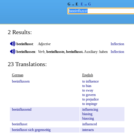
G → E
E → G
2 Results:
beeinflusst
:
Adjective
Inflection
beeinflussen
:
Verb
,
beeinflusste, beeinflusst.
Auxiliary: haben
Inflection
23 Translations:
German
English
beeinflussen
to
influence
to
bias
to
sway
to
govern
to
prejudice
to
impinge
beeinflussend
influencing
biasing
biassing
beeinflusst
influenced
beeinflusst
sich
gegenseitig
interacts