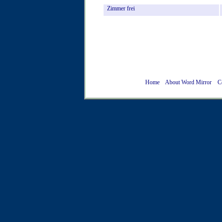
Zimmer
frei
Home
About Word Mirror
C