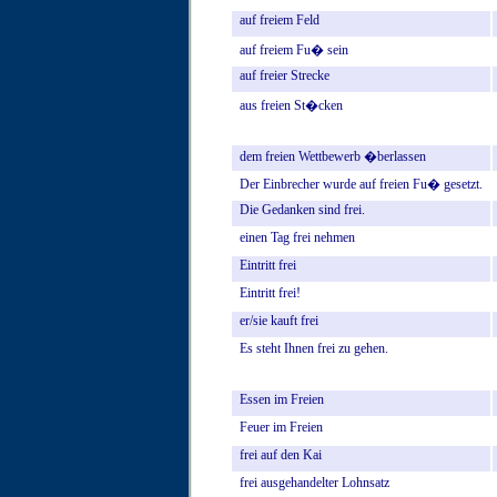
auf
freiem
Feld
auf
freiem
Fu�
sein
auf
freier
Strecke
aus
freien
St�cken
dem
freien
Wettbewerb
�berlassen
Der
Einbrecher
wurde
auf
freien
Fu�
gesetzt.
Die
Gedanken
sind
frei.
einen
Tag
frei
nehmen
Eintritt
frei
Eintritt
frei!
er/sie
kauft
frei
Es
steht
Ihnen
frei
zu
gehen.
Essen
im
Freien
Feuer
im
Freien
frei
auf
den
Kai
frei
ausgehandelter
Lohnsatz