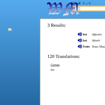
G → E
E → G
3 Results:
frei
:
Adjective
frei
:
Adverb
Freier
:
Noun
, Masc
120 Translations:
German
frei