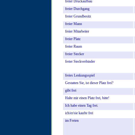
freier
Druckaufbau
freier
Durchgang
freier
Grundbesitz
freier
Mann
freier
Mitarbeiter
freier
Platz
freier
Raum
freier
Stecker
freier
Steckverbinder
freies
Lenkungsspiel
Gestatten
Sie,
ist
dieser
Platz
frei?
gibt
frei
Halte
mir
einen
Platz
frei,
bitte!
Ich
habe
einen
Tag
frei.
ich/er/sie
kaufte
frei
im
Freien