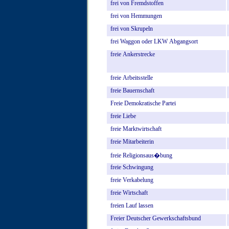
frei
von
Fremdstoffen
frei
von
Hemmungen
frei
von
Skrupeln
frei
Waggon
oder
LKW
Abgangsort
freie
Ankerstrecke
freie
Arbeitsstelle
freie
Bauernschaft
Freie
Demokratische
Partei
freie
Liebe
freie
Marktwirtschaft
freie
Mitarbeiterin
freie
Religionsaus�bung
freie
Schwingung
freie
Verkabelung
freie
Wirtschaft
freien
Lauf
lassen
Freier
Deutscher
Gewerkschaftsbund