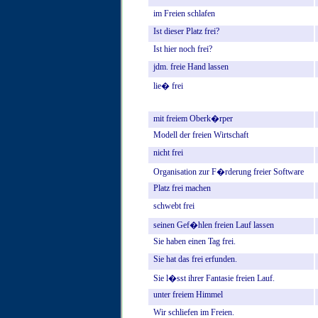
im
Freien
schlafen
Ist
dieser
Platz
frei?
Ist
hier
noch
frei?
jdm.
freie
Hand
lassen
lie�
frei
mit
freiem
Oberk�rper
Modell
der
freien
Wirtschaft
nicht
frei
Organisation
zur
F�rderung
freier
Software
Platz
frei
machen
schwebt
frei
seinen
Gef�hlen
freien
Lauf
lassen
Sie
haben
einen
Tag
frei.
Sie
hat
das
frei
erfunden.
Sie
l�sst
ihrer
Fantasie
freien
Lauf.
unter
freiem
Himmel
Wir
schliefen
im
Freien.