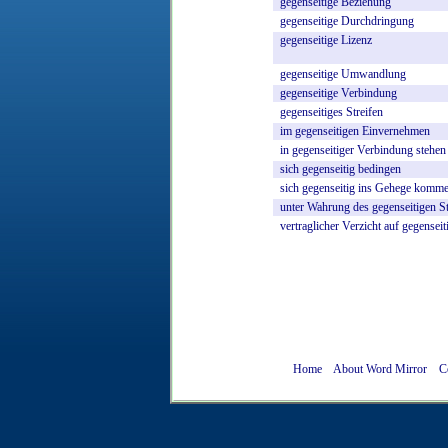
gegenseitige
Beziehung
gegenseitige
Durchdringung
gegenseitige
Lizenz
gegenseitige
Umwandlung
gegenseitige
Verbindung
gegenseitiges
Streifen
im
gegenseitigen
Einvernehmen
in
gegenseitiger
Verbindung
stehen
sich
gegenseitig
bedingen
sich
gegenseitig
ins
Gehege
komm
unter
Wahrung
des
gegenseitigen
S
vertraglicher
Verzicht
auf
gegenseit
Home
About Word Mirror
C