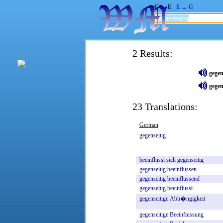
G → E
E → G
2 Results:
gegen
gegen
23 Translations:
German
gegenseitig
beeinflusst
sich
gegenseitig
gegenseitig
beeinflussen
gegenseitig
beeinflussend
gegenseitig
beeinflusst
gegenseitige
Abh�ngigkeit
gegenseitige
Beeinflussung