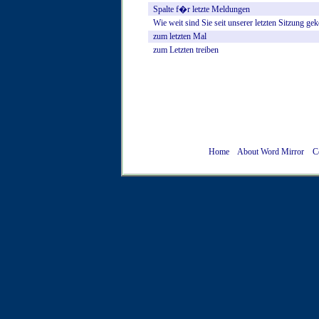
Spalte
f�r
letzte
Meldungen
Wie
weit
sind
Sie
seit
unserer
letzten
Sitzung
ge
zum
letzten
Mal
zum
Letzten
treiben
Home
About Word Mirror
C