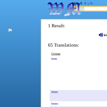
G → E
E → G
1 Result:
let
65 Translations:
German
letzte
letzter
letztes