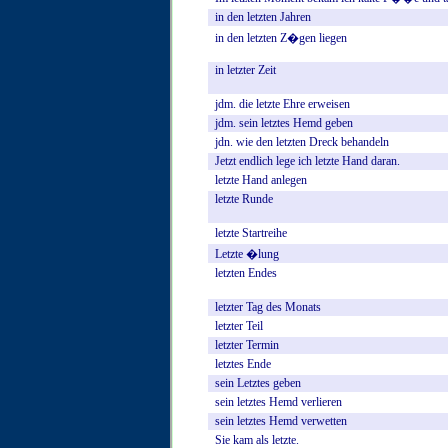
in
den
letzten
Jahren
in
den
letzten
Z�gen
liegen
in
letzter
Zeit
jdm.
die
letzte
Ehre
erweisen
jdm.
sein
letztes
Hemd
geben
jdn.
wie
den
letzten
Dreck
behandeln
Jetzt
endlich
lege
ich
letzte
Hand
daran.
letzte
Hand
anlegen
letzte
Runde
letzte
Startreihe
Letzte
�lung
letzten
Endes
letzter
Tag
des
Monats
letzter
Teil
letzter
Termin
letztes
Ende
sein
Letztes
geben
sein
letztes
Hemd
verlieren
sein
letztes
Hemd
verwetten
Sie
kam
als
letzte.