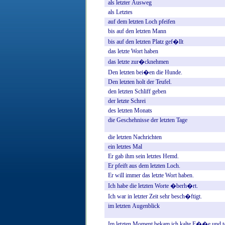
als
letzter
Ausweg
als
Letztes
auf
dem
letzten
Loch
pfeifen
bis
auf
den
letzten
Mann
bis
auf
den
letzten
Platz
gef�llt
das
letzte
Wort
haben
das
letzte
zur�cknehmen
Den
letzten
bei�en
die
Hunde.
Den
letzten
holt
der
Teufel.
den
letzten
Schliff
geben
der
letzte
Schrei
des
letzten
Monats
die
Geschehnisse
der
letzten
Tage
die
letzten
Nachrichten
ein
letztes
Mal
Er
gab
ihm
sein
letztes
Hemd.
Er
pfeift
aus
dem
letzten
Loch.
Er
will
immer
das
letzte
Wort
haben.
Ich
habe
die
letzten
Worte
�berh�rt.
Ich
war
in
letzter
Zeit
sehr
besch�ftigt.
im
letzten
Augenblick
Im
letzten
Moment
bekam
ich
kalte
F��e
und
t