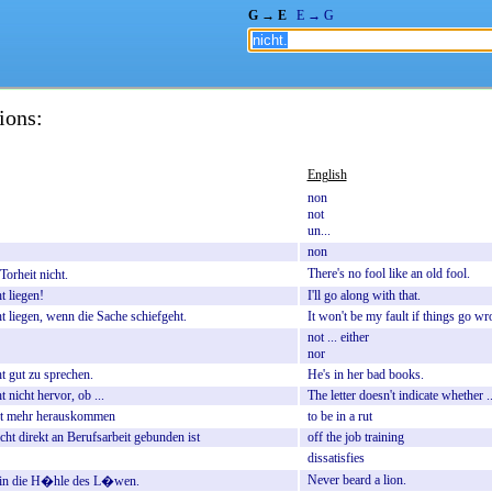
G → E
E → G
ions:
English
non
not
un...
non
There's
no
fool
like
an
old
fool.
Torheit
nicht.
t
liegen!
I'll
go
along
with
that.
t
liegen,
wenn
die
Sache
schiefgeht.
It
won't
be
my
fault
if
things
go
wr
not
...
either
nor
t
gut
zu
sprechen.
He's
in
her
bad
books.
t
nicht
hervor,
ob
...
The
letter
doesn't
indicate
whether
.
t
mehr
herauskommen
to
be
in
a
rut
cht
direkt
an
Berufsarbeit
gebunden
ist
off
the
job
training
dissatisfies
Never
beard
a
lion.
in
die
H�hle
des
L�wen.