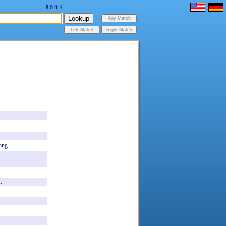
ä
ö
ü
ß
ong.
..