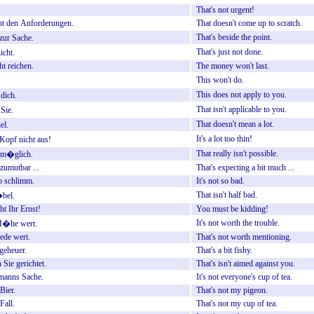
That's
not
urgent!
ht
den
Anforderungen.
That
doesn't
come
up
to
scratch.
That's
beside
the
point.
zur
Sache.
That's
just
not
done.
icht.
ht
reichen.
The
money
won't
last.
This
won't
do.
.
This
does
not
apply
to
you.
dich.
That
isn't
applicable
to
you.
Sie.
That
doesn't
mean
a
lot.
el.
It's
a
lot
too
thin!
Kopf
nicht
aus!
That
really
isn't
possible.
m�glich.
zumutbar
...
That's
expecting
a
bit
much
...
o
schlimm.
It's
not
so
bad.
That
isn't
half
bad.
bel.
ht
Ihr
Ernst!
You
must
be
kidding!
It's
not
worth
the
trouble.
�he
wert.
ede
wert.
That's
not
worth
mentioning.
geheuer.
That's
a
bit
fishy.
n
Sie
gerichtet.
That's
isn't
aimed
against
you.
rmanns
Sache.
It's
not
everyone's
cup
of
tea.
Bier.
That's
not
my
pigeon.
Fall.
That's
not
my
cup
of
tea.