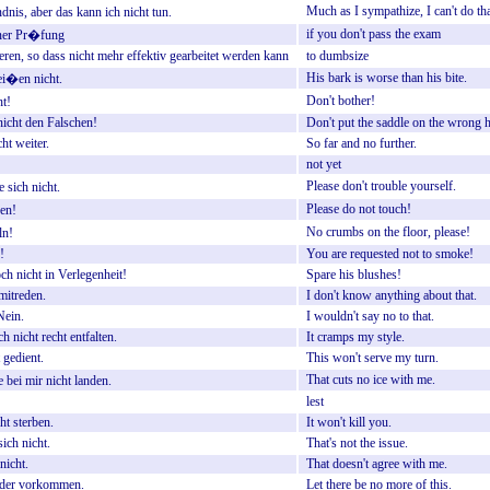
Much
as
I
sympathize,
I
can't
do
tha
dnis,
aber
das
kann
ich
nicht
tun.
if
you
don't
pass
the
exam
ner
Pr�fung
eren,
so
dass
nicht
mehr
effektiv
gearbeitet
werden
kann
to
dumbsize
His
bark
is
worse
than
his
bite.
ei�en
nicht.
Don't
bother!
ht!
nicht
den
Falschen!
Don't
put
the
saddle
on
the
wrong
h
cht
weiter.
So
far
and
no
further.
not
yet
Please
don't
trouble
yourself.
e
sich
nicht.
Please
do
not
touch!
en!
No
crumbs
on
the
floor,
please!
n!
!
You
are
requested
not
to
smoke!
ch
nicht
in
Verlegenheit!
Spare
his
blushes!
mitreden.
I
don't
know
anything
about
that.
Nein.
I
wouldn't
say
no
to
that.
ch
nicht
recht
entfalten.
It
cramps
my
style.
gedient.
This
won't
serve
my
turn.
That
cuts
no
ice
with
me.
e
bei
mir
nicht
landen.
lest
ht
sterben.
It
won't
kill
you.
sich
nicht.
That's
not
the
issue.
nicht.
That
doesn't
agree
with
me.
der
vorkommen.
Let
there
be
no
more
of
this.