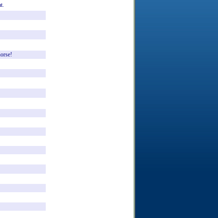
t.
orse!