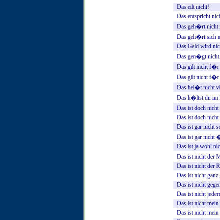
Das
eilt
nicht!
Das
entspricht
nic
Das
geh�rt
nicht
Das
geh�rt
sich
n
Das
Geld
wird
nic
Das
gen�gt
nicht
Das
gilt
nicht
f�r
Das
gilt
nicht
f�r
Das
hei�t
nicht
vi
Das
h�ltst
du
im
Das
ist
doch
nicht
Das
ist
doch
nicht
Das
ist
gar
nicht
s
Das
ist
gar
nicht
�
Das
ist
ja
wohl
nic
Das
ist
nicht
der
M
Das
ist
nicht
der
R
Das
ist
nicht
ganz
Das
ist
nicht
gege
Das
ist
nicht
jede
Das
ist
nicht
mein
Das
ist
nicht
mein