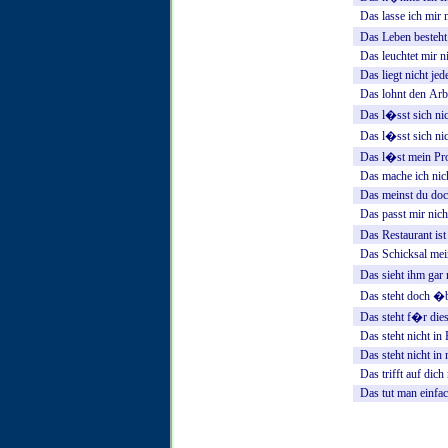
Das
lasse
ich
mir
Das
Leben
besteht
Das
leuchtet
mir
n
Das
liegt
nicht
jed
Das
lohnt
den
Arb
Das
l�sst
sich
ni
Das
l�sst
sich
ni
Das
l�st
mein
Pr
Das
mache
ich
nic
Das
meinst
du
doc
Das
passt
mir
nich
Das
Restaurant
ist
Das
Schicksal
mei
Das
sieht
ihm
gar
Das
steht
doch
�b
Das
steht
f�r
die
Das
steht
nicht
in
Das
steht
nicht
in
Das
trifft
auf
dich
Das
tut
man
einfa