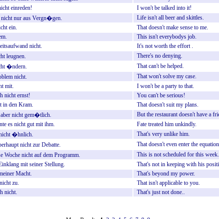
nicht
einreden!
I
won't
be
talked
into
it!
Life
isn't
all
beer
and
skittles.
nicht
nur
aus
Vergn�gen.
icht
ein.
That
doesn't
make
sense
to
me.
em.
This
isn't
everybodys
job.
eitsaufwand
nicht.
It's
not
worth
the
effort
.
There's
no
denying.
cht
leugnen.
That
can't
be
helped.
cht
�ndern.
That
won't
solve
my
case.
oblem
nicht.
ht
mit.
I
won't
be
a
party
to
that.
h
nicht
ernst!
You
can't
be
serious!
t
in
den
Kram.
That
doesn't
suit
my
plans.
But
the
restaurant
doesn't
have
a
fr
aber
nicht
gem�tlich.
nte
es
nicht
gut
mit
ihm.
Fate
treated
him
unkindly.
That's
very
unlike
him.
nicht
�hnlich.
That
doesn't
even
enter
the
equation
erhaupt
nicht
zur
Debatte.
This
is
not
scheduled
for
this
week.
se
Woche
nicht
auf
dem
Programm.
Einklang
mit
seiner
Stellung.
That's
not
in
keeping
with
his
posit
meiner
Macht.
That's
beyond
my
power.
nicht
zu.
That
isn't
applicable
to
you.
ch
nicht.
That's
just
not
done..