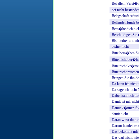
Bei
allem
Verst�n
bei
nicht
bestande
Belegschaft
reduzi
Bellende
Hunde
b
Bem�he
dich
nic
Beschuldigen
Sie
Bis
hierher
und
ni
bisher
nicht
Bitte
bem�hen
Si
Bitte
nicht
ber�hr
Bitte
nicht
kr�mel
Bitte
nicht
rauchen
Bringen
Sie
ihn
do
Da
kann
ich
nicht
Da
sage
ich
nicht
Dabei
kann
ich
mi
Damit
ist
mir
nicht
Damit
k�nnen
Si
damit
nicht
Daran
wirst
du
nic
Darum
handelt
es
Das
bekommt
mir
Das
darf
nicht
wie