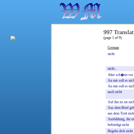
997 Translat
(page 1 of 9)
German
nicht
nicht...
Alter
sch�tzt
vor
An
mir
soll
es
nich
An
mir
soll
es
nich
auch
nicht
Auf
ihn
ist
sie
nich
Aus
dem
Brief
geh
aus
dem
Trott
nich
Ausbildung,
die
ni
befriedigt
nicht
Begebe
dich
nicht