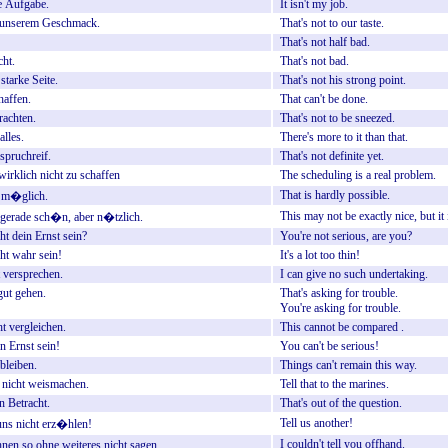
e
Aufgabe.
It
isn't
my
job.
unserem
Geschmack.
That's
not
to
our
taste.
That's
not
half
bad.
cht.
That's
not
bad.
starke
Seite.
That's
not
his
strong
point.
haffen.
That
can't
be
done.
rachten.
That's
not
to
be
sneezed.
alles.
There's
more
to
it
than
that.
spruchreif.
That's
not
definite
yet.
wirklich
nicht
zu
schaffen
The
scheduling
is
a
real
problem.
That
is
hardly
possible.
m�glich.
This
may
not
be
exactly
nice,
but
it
gerade
sch�n,
aber
n�tzlich.
ht
dein
Ernst
sein?
You're
not
serious,
are
you?
ht
wahr
sein!
It's
a
lot
too
thin!
versprechen.
I
can
give
no
such
undertaking.
gut
gehen.
That's
asking
for
trouble.
You're
asking
for
trouble.
ht
vergleichen.
This
cannot
be
compared
.
in
Ernst
sein!
You
can't
be
serious!
bleiben.
Things
can't
remain
this
way.
nicht
weismachen.
Tell
that
to
the
marines.
n
Betracht.
That's
out
of
the
question.
Tell
us
another!
uns
nicht
erz�hlen!
I
couldn't
tell
you
offhand.
hnen
so
ohne
weiteres
nicht
sagen.