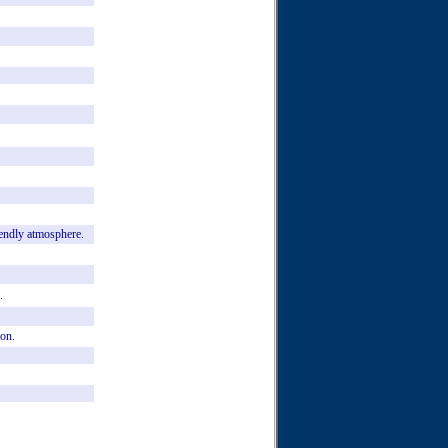
iendly
atmosphere.
.
ion.