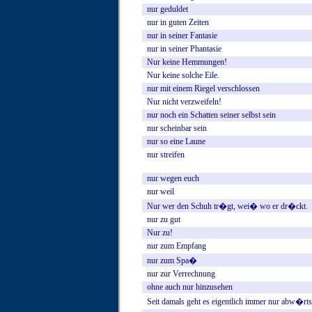
nur
geduldet
nur
in
guten
Zeiten
nur
in
seiner
Fantasie
nur
in
seiner
Phantasie
Nur
keine
Hemmungen!
Nur
keine
solche
Eile.
nur
mit
einem
Riegel
verschlossen
Nur
nicht
verzweifeln!
nur
noch
ein
Schatten
seiner
selbst
sein
nur
scheinbar
sein
nur
so
eine
Laune
nur
streifen
nur
wegen
euch
nur
weil
Nur
wer
den
Schuh
tr�gt,
wei�
wo
er
dr�ckt.
nur
zu
gut
Nur
zu!
nur
zum
Empfang
nur
zum
Spa�
nur
zur
Verrechnung
ohne
auch
nur
hinzusehen
Seit
damals
geht
es
eigentlich
immer
nur
abw�rts