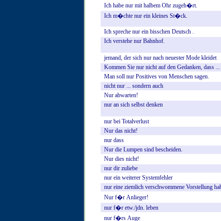
Ich
habe
nur
mit
halbem
Ohr
zugeh�rt.
Ich
m�chte
nur
ein
kleines
St�ck.
Ich
spreche
nur
ein
bisschen
Deutsch
.
Ich
verstehe
nur
Bahnhof.
jemand,
der
sich
nur
nach
neuester
Mode
kleidet
Kommen
Sie
nur
nicht
auf
den
Gedanken,
dass
...
Man
soll
nur
Positives
von
Menschen
sagen.
nicht
nur
...
sondern
auch
Nur
abwarten!
nur
an
sich
selbst
denken
nur
bei
Totalverlust
Nur
das
nicht!
nur
dass
Nur
die
Lumpen
sind
bescheiden.
Nur
dies
nicht!
nur
dir
zuliebe
nur
ein
weiterer
Systemfehler
nur
eine
ziemlich
verschwommene
Vorstellung
ha
Nur
f�r
Anlieger!
nur
f�r
etw./jdn.
leben
nur
f�rs
Auge