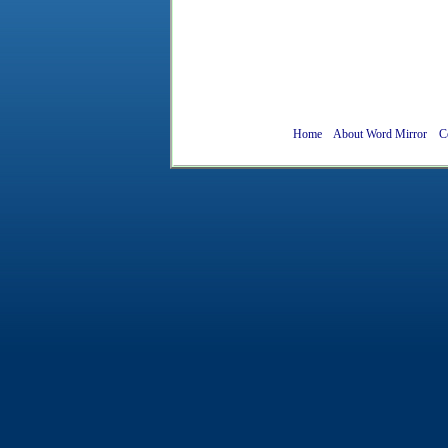
Home
About Word Mirror
C