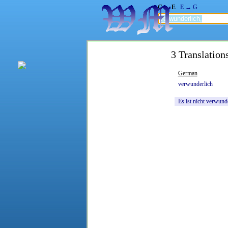
G → E
E → G
3 Translation
German
verwunderlich
Es
ist
nicht
verwunde