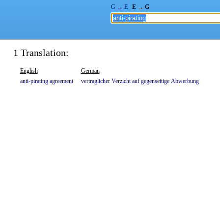
G → E
E → G
1 Translation:
English
German
anti-pirating
agreement
vertraglicher
Verzicht
auf
gegenseitige
Abwerbung