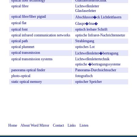
optical
fiber
technology
Glasfaserleitertechnik
optical
fibre
Lichtwellenleiter
Glasfaserleiter
optical
fibre/fiber
pigtail
Abschlussst�ck
Lichtleitfasern
optical
flat
Glaspr�fma�
optical
font
optisch
lesbare
Schrift
optical
infrared
communication
networks
optische
Infrarot-Nachrichtennetze
optical
path
Strahlengang
optical
plummet
optisches
Lot
optical
transmission
Lichtwellenleiter�bertragung
optical
transmission
systems
Lichtwellenleitertechnik
optische
�bertragungssysteme
panorama
optical
finder
Panorama-Durchsichtsucher
photo-optical
fotografisch
static
optical
memory
optischer
Speicher
Home
About Word Mirror
Contact
Links
Listen