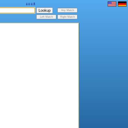
ä
ö
ü
ß