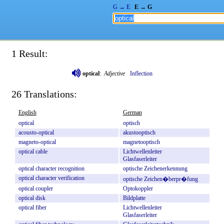
G → E
E → G
1 Result:
optical
:
Adjective
Inflection
26 Translations:
English
German
optical
optisch
acousto-optical
akustooptisch
magneto-optical
magnetooptisch
optical
cable
Lichtwellenleiter
Glasfaserleiter
optical
character
recognition
optische
Zeichenerkennung
optical
character
verification
optische
Zeichen�berpr�fung
optical
coupler
Optokoppler
optical
disk
Bildplatte
optical
fiber
Lichtwellenleiter
Glasfaserleiter