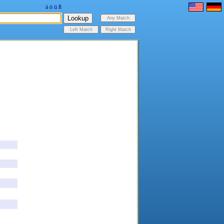
ä
ö
ü
ß