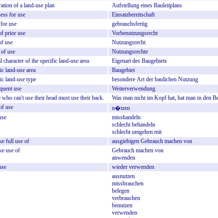
ration
of
a
land-use
plan
Aufstellung
eines
Bauleitplans
ness
for
use
Einsatzbereitschaft
for
use
gebrauchsfertig
of
prior
use
Vorbenutzungsrecht
of
use
Nutzungsrecht
of
use
Nutzungsrechte
l
character
of
the
specific
land-use
area
Eigenart
des
Baugebiets
ic
land-use
area
Baugebiet
ic
land-use
type
besondere
Art
der
baulichen
Nutzung
quent
use
Weiterverwendung
e
who
can't
use
their
head
must
use
their
back.
Was
man
nicht
im
Kopf
hat,
hat
man
in
den
Be
of
use
n�tzen
-use
misshandeln
schlecht
behandeln
schlecht
umgehen
mit
ke
full
use
of
ausgiebigen
Gebrauch
machen
von
ke
use
of
Gebrauch
machen
von
anwenden
use
wieder
verwenden
ausnutzen
missbrauchen
belegen
verbrauchen
benutzen
verwenden