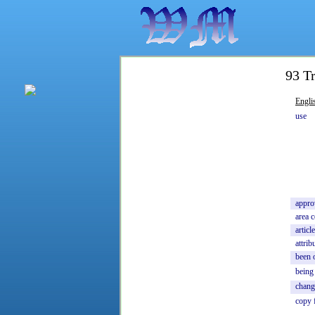
93 Tr
Engli
use
appro
area
c
article
attrib
been
being
chang
copy