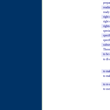
prepa
readi
ready
right
right
rights
specia
specif
specif
subse
Thos
to
be
to
ill
to
ma
to
ma
to
re-
to
use