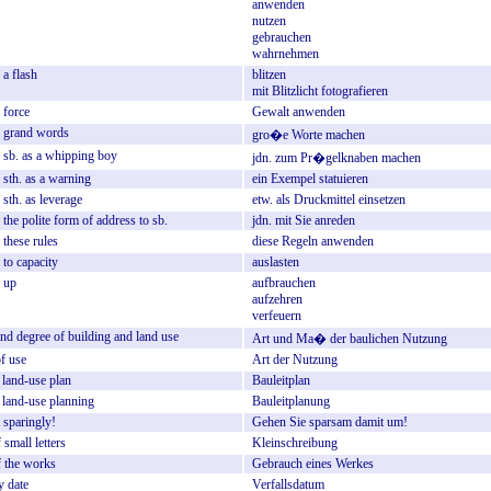
anwenden
nutzen
gebrauchen
wahrnehmen
a
flash
blitzen
mit
Blitzlicht
fotografieren
force
Gewalt
anwenden
grand
words
gro�e
Worte
machen
sb.
as
a
whipping
boy
jdn.
zum
Pr�gelknaben
machen
sth.
as
a
warning
ein
Exempel
statuieren
sth.
as
leverage
etw.
als
Druckmittel
einsetzen
the
polite
form
of
address
to
sb.
jdn.
mit
Sie
anreden
these
rules
diese
Regeln
anwenden
to
capacity
auslasten
up
aufbrauchen
aufzehren
verfeuern
and
degree
of
building
and
land
use
Art
und
Ma�
der
baulichen
Nutzung
f
use
Art
der
Nutzung
land-use
plan
Bauleitplan
land-use
planning
Bauleitplanung
sparingly!
Gehen
Sie
sparsam
damit
um!
f
small
letters
Kleinschreibung
f
the
works
Gebrauch
eines
Werkes
y
date
Verfallsdatum