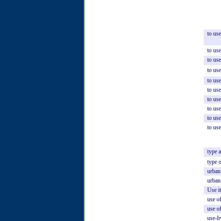
to
use
to
use
to
use
to
use
to
use
to
use
to
use
to
use
to
use
to
use
type
type
o
urban
urban
Use
it
use
o
use
o
use-b