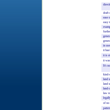
direct
draft
ease
o
easy
examp
furthe
gener
gener
in
use
it
has
it
is
o
it
was
It's
n
kind-
land
land
land-
law
r
legall
of
no
patter