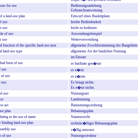
ions
for
use
Bedienungsanleitung
Gebrauchsanweisung
of
a
land-use
plan
Entwurf
eines
Bauleitplans
f
use
leichte
Bedienbarkeit
to
use
leicht
zu
bedienen
le
of
use
Anwendungsbeispiel
r
use
Weiterverwendung
al
function
of
the
specific
land-use
area
allgemeine
Zweckbestimmung
des
Baugebiets
al
land-use
type
allgemeine
Art
der
baulichen
Nutzung
im
Einsatz
/had
been
of
use
es
hat/hatte
gen�tztr
f
use
es
n�tzt
of
use
es
n�tzte
o
use.
Es
bringt
nichts.
Es
n�tzt
nichts.
of-use
Nutzungsart
use
Landnutzung
use
act
Baunutzungsordnung
use
plan
Bebauungsplan
elating
to
the
use
of
name
Namensrecht
y
binding
land-use
plan
rechtskr�ftiger
Bebauungsplan
earthly
use
v�llig
umsonst
n
of
use
Nutzungsstruktur