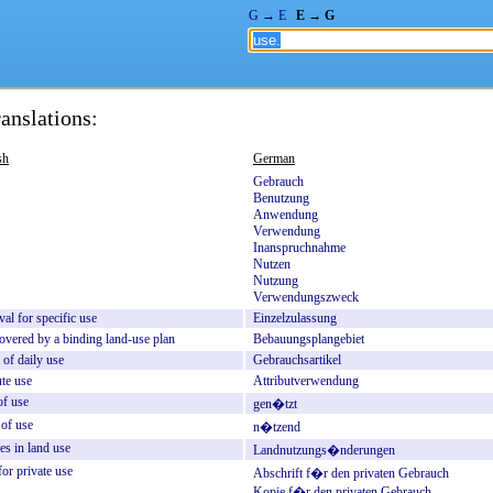
G → E
E → G
anslations:
sh
German
Gebrauch
Benutzung
Anwendung
Verwendung
Inanspruchnahme
Nutzen
Nutzung
Verwendungszweck
val
for
specific
use
Einzelzulassung
overed
by
a
binding
land-use
plan
Bebauungsplangebiet
of
daily
use
Gebrauchsartikel
ute
use
Attributverwendung
of
use
gen�tzt
of
use
n�tzend
es
in
land
use
Landnutzungs�nderungen
for
private
use
Abschrift
f�r
den
privaten
Gebrauch
Kopie
f�r
den
privaten
Gebrauch