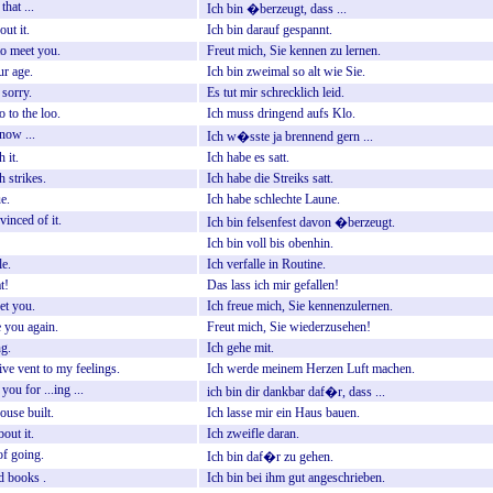
that
...
Ich
bin
�berzeugt,
dass
...
out
it.
Ich
bin
darauf
gespannt.
to
meet
you.
Freut
mich,
Sie
kennen
zu
lernen.
ur
age.
Ich
bin
zweimal
so
alt
wie
Sie.
sorry.
Es
tut
mir
schrecklich
leid.
o
to
the
loo.
Ich
muss
dringend
aufs
Klo.
now
...
Ich
w�sste
ja
brennend
gern
...
h
it.
Ich
habe
es
satt.
h
strikes.
Ich
habe
die
Streiks
satt.
e.
Ich
habe
schlechte
Laune.
vinced
of
it.
Ich
bin
felsenfest
davon
�berzeugt.
Ich
bin
voll
bis
obenhin.
le.
Ich
verfalle
in
Routine.
t!
Das
lass
ich
mir
gefallen!
et
you.
Ich
freue
mich,
Sie
kennenzulernen.
e
you
again.
Freut
mich,
Sie
wiederzusehen!
ng.
Ich
gehe
mit.
ive
vent
to
my
feelings.
Ich
werde
meinem
Herzen
Luft
machen.
you
for
...ing
...
ich
bin
dir
dankbar
daf�r,
dass
...
ouse
built.
Ich
lasse
mir
ein
Haus
bauen.
bout
it.
Ich
zweifle
daran.
of
going.
Ich
bin
daf�r
zu
gehen.
d
books
.
Ich
bin
bei
ihm
gut
angeschrieben.