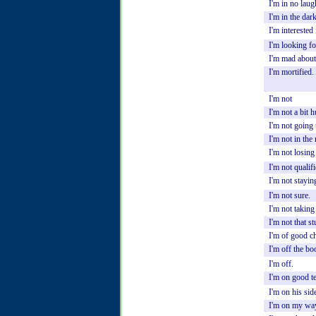
I'm
in
no
laug
I'm
in
the
dark
I'm
interested
I'm
looking
f
I'm
mad
about
I'm
mortified.
I'm
not
I'm
not
a
bit
h
I'm
not
going
I'm
not
in
the
I'm
not
losing
I'm
not
qualif
I'm
not
stayin
I'm
not
sure.
I'm
not
taking
I'm
not
that
st
I'm
of
good
ch
I'm
off
the
bo
I'm
off.
I'm
on
good
t
I'm
on
his
sid
I'm
on
my
wa