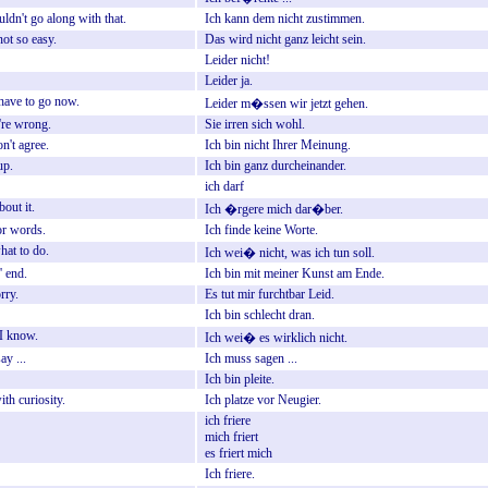
uldn't
go
along
with
that.
Ich
kann
dem
nicht
zustimmen.
not
so
easy.
Das
wird
nicht
ganz
leicht
sein.
Leider
nicht!
Leider
ja.
have
to
go
now.
Leider
m�ssen
wir
jetzt
gehen.
're
wrong.
Sie
irren
sich
wohl.
on't
agree.
Ich
bin
nicht
Ihrer
Meinung.
up.
Ich
bin
ganz
durcheinander.
ich
darf
bout
it.
Ich
�rgere
mich
dar�ber.
or
words.
Ich
finde
keine
Worte.
hat
to
do.
Ich
wei�
nicht,
was
ich
tun
soll.
'
end.
Ich
bin
mit
meiner
Kunst
am
Ende.
rry.
Es
tut
mir
furchtbar
Leid.
Ich
bin
schlecht
dran.
I
know.
Ich
wei�
es
wirklich
nicht.
say
...
Ich
muss
sagen
...
Ich
bin
pleite.
ith
curiosity.
Ich
platze
vor
Neugier.
ich
friere
mich
friert
es
friert
mich
Ich
friere.