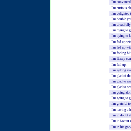
I'm
convinced
I'm
curious
ab
I'm
delighted
I'm
double
yo
I'm
dreadfully
I'm
dying
to
g
I'm
dying
to
k
I'm
fed
up
wit
I'm
fed
up
wit
I'm
feeling
blu
I'm
firmly
con
I'm
full
up.
I'm
getting
sta
I'm
glad
of
tha
I'm
glad
to
me
I'm
glad
to
se
I'm
going
alo
I'm
going
to
g
I'm
grateful
to
I'm
having
a
h
I'm
in
doubt
a
I'm
in
favour
I'm
in
his
goo