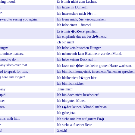
hing
mood.
Es
ist
mir
nicht
zum
Lachen.
.
Ich
tappe
im
Dunkeln.
in
...
Ich
interessiere
mich
f�r
...
orward
to
seeing
you
again.
Ich
freue
mich,
Sie
wiederzusehen.
...
Ich
habe
einen
...fimmel.
Es
ist
mir
�u�erst
peinlich.
Ich
empfinde
das
als
besch�mend.
ich
bin
nicht
ungry.
Ich
habe
kein
bisschen
Hunger.
to
mince
matters.
Ich
nehme
mir
kein
Blatt
mehr
vor
den
Mund.
mood
to
do
...
Ich
habe
keinen
Bock
auf
...
any
sleep
over
that.
Ich
lasse
mir
�ber
das
keine
grauen
Haare
wachsen.
ied
to
speak
for
him.
Ich
bin
nicht
kompetent,
in
seinem
Namen
zu
sprechen
g
here
any
longer!
Ich
bleibe
nicht
l�nger
hier!
Ich
bin
nicht
sicher.
any!
Ohne
mich!
upid!
Ich
bin
doch
nicht
bescheuert!
eer.
Ich
bin
guten
Mutes.
oze.
Ich
r�hre
keinen
Alkohol
mehr
an.
Ich
gehe
jetzt.
erms
with
him.
Ich
stehe
mit
ihm
auf
gutem
Fu�.
e.
Ich
stehe
auf
seiner
Seite.
y!
Gleich!