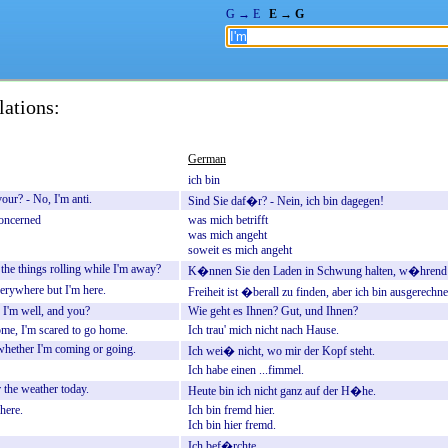
G → E
E → G
lations:
German
ich
bin
vour?
-
No,
I'm
anti.
Sind
Sie
daf�r?
-
Nein,
ich
bin
dagegen!
oncerned
was
mich
betrifft
was
mich
angeht
soweit
es
mich
angeht
the
things
rolling
while
I'm
away?
K�nnen
Sie
den
Laden
in
Schwung
halten,
w�hrend
erywhere
but
I'm
here.
Freiheit
ist
�berall
zu
finden,
aber
ich
bin
ausgerechne
I'm
well,
and
you?
Wie
geht
es
Ihnen?
Gut,
und
Ihnen?
ome,
I'm
scared
to
go
home.
Ich
trau'
mich
nicht
nach
Hause.
whether
I'm
coming
or
going.
Ich
wei�
nicht,
wo
mir
der
Kopf
steht.
Ich
habe
einen
...fimmel.
r
the
weather
today.
Heute
bin
ich
nicht
ganz
auf
der
H�he.
here.
Ich
bin
fremd
hier.
Ich
bin
hier
fremd.
Ich
bef�rchte
...