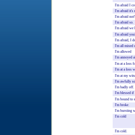
I'm
afraid
I
co
I'm
afraid
it's
I'm
afraid
not!
I'm
afraid
so.
I'm
afraid
we
I'm
afraid
you
I'm
afraid,
I
d
I'm
all
mixed
I'm
allowed
I'm
annoyed
a
I'm
at
a
loss
f
I'm
at
a
loss
w
I'm
at
my
wits
I'm
awfully
so
I'm
badly
off.
I'm
blessed
if
I'm
bound
to
I'm
broke.
I'm
bursting
w
I'm
cold
I'm
cold.