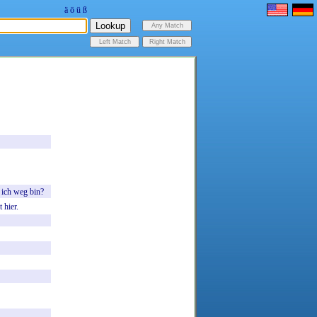
ä
ö
ü
ß
ich
weg
bin?
t
hier.