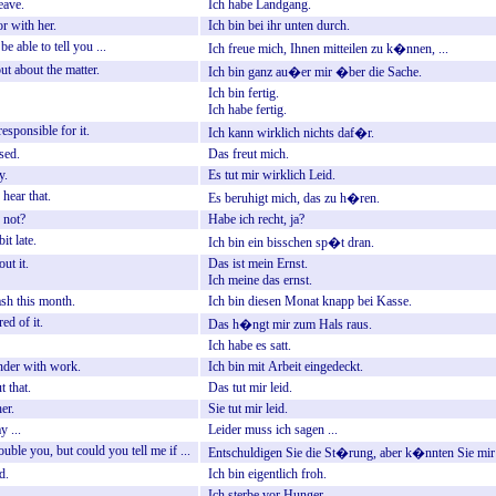
eave.
Ich
habe
Landgang.
or
with
her.
Ich
bin
bei
ihr
unten
durch.
be
able
to
tell
you
...
Ich
freue
mich,
Ihnen
mitteilen
zu
k�nnen,
...
ut
about
the
matter.
Ich
bin
ganz
au�er
mir
�ber
die
Sache.
Ich
bin
fertig.
Ich
habe
fertig.
responsible
for
it.
Ich
kann
wirklich
nichts
daf�r.
sed.
Das
freut
mich.
y.
Es
tut
mir
wirklich
Leid.
hear
that.
Es
beruhigt
mich,
das
zu
h�ren.
not?
Habe
ich
recht,
ja?
bit
late.
Ich
bin
ein
bisschen
sp�t
dran.
out
it.
Das
ist
mein
Ernst.
Ich
meine
das
ernst.
ash
this
month.
Ich
bin
diesen
Monat
knapp
bei
Kasse.
ired
of
it.
Das
h�ngt
mir
zum
Hals
raus.
Ich
habe
es
satt.
nder
with
work.
Ich
bin
mit
Arbeit
eingedeckt.
t
that.
Das
tut
mir
leid.
her.
Sie
tut
mir
leid.
ay
...
Leider
muss
ich
sagen
...
rouble
you,
but
could
you
tell
me
if
...
Entschuldigen
Sie
die
St�rung,
aber
k�nnten
Sie
mir
d.
Ich
bin
eigentlich
froh.
Ich
sterbe
vor
Hunger.