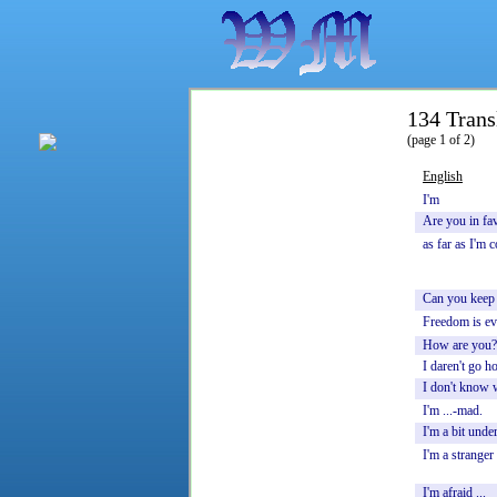
134 Trans
(page 1 of 2)
English
I'm
Are
you
in
fa
as
far
as
I'm
c
Can
you
keep
Freedom
is
ev
How
are
you?
I
daren't
go
h
I
don't
know
I'm
...-mad.
I'm
a
bit
unde
I'm
a
stranger
I'm
afraid
...