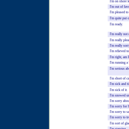
I'm
on
shore
l
I'm
out
of
fav
I'm
pleased
to
I'm
quite
put
o
I'm
ready.
I'm
really
not
I'm
really
plea
I'm
really
sorr
I'm
relieved
to
I'm
right,
am
I
I'm
running
a
I'm
serious
ab
I'm
short
of
c
I'm
sick
and
t
I'm
sick
of
it.
I'm
snowed
u
I'm
sorry
abou
I'm
sorry
for
I'm
sorry
to
s
I'm
sorry
to
t
I'm
sort
of
gla
I'm
starving
.