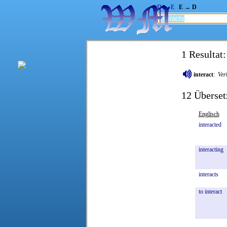
D → E
E → D
1 Resultat:
interact
:
Ver
12 Überset
Englisch
interacted
interacting
interacts
to
interact